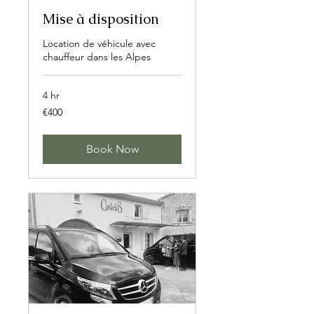
Mise à disposition
Location de véhicule avec
chauffeur dans les Alpes
4 hr
400
€400
euros
Book Now