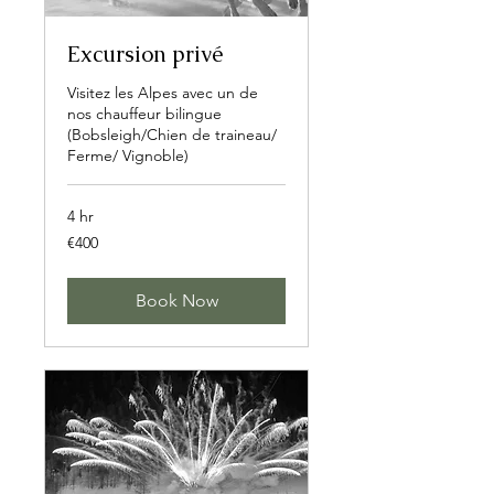
Excursion privé
Visitez les Alpes avec un de
nos chauffeur bilingue
(Bobsleigh/Chien de traineau/
Ferme/ Vignoble)
4 hr
400
€400
euros
Book Now