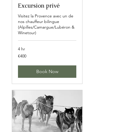
Excursion privé
Visitez la Provence avec un de
nos chauffeur bilingue
(Alpilles/Camargue/Lubéron &
Winetour)
4 hr
400
€400
euros
Book Now