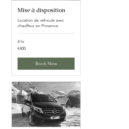
Mise à disposition
Location de véhicule avec
chauffeur en Provence
4 hr
400
€400
euros
Book Now