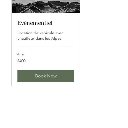
Evènementiel
Location de véhicule avec
chauffeur dans les Alpes
4 hr
400
€400
euros
Book Now