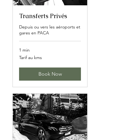
Transferts Privés
Depuis ou vers les aéroports et
gares en PACA
1 min
Tarif
Tarif au kms
au
kms
Book Now