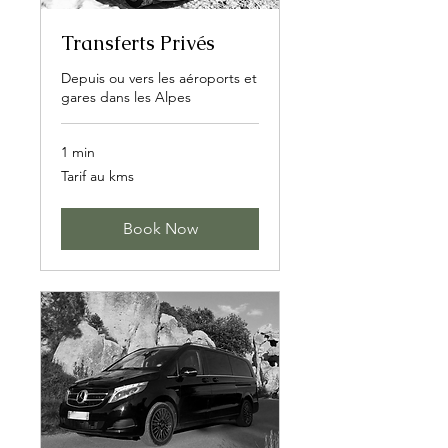
Transferts Privés
Depuis ou vers les aéroports et
gares dans les Alpes
1 min
Tarif
Tarif au kms
au
kms
Book Now